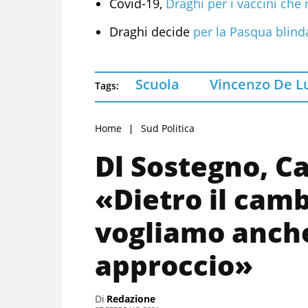
Covid-19,
Draghi per i vaccini che
Draghi decide
per la Pasqua blinda
Scuola
Vincenzo De L
Tags:
Home
Sud Politica
Dl Sostegno, Ca
«Dietro il cam
vogliamo anche
approccio»
Di
Redazione