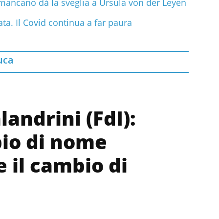
 mancano dà la sveglia a Ursula von der Leyen
ta. Il Covid continua a far paura
uca
landrini (FdI):
bio di nome
 il cambio di