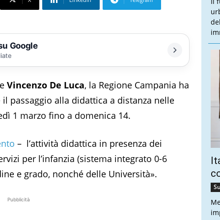
Il
ur
de
im
 su Google
liate
re
Vincenzo De Luca
, la Regione Campania ha
l passaggio alla didattica a distanza nelle
edì 1 marzo fino a domenica 14.
ento
– l’attività didattica in presenza dei
ervizi per l’infanzia (sistema integrato 0-6
It
co
dine e grado, nonché delle Università».
Su
Pubblicità
Me
imp