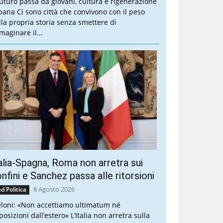
 futuro passa da giovani, cultura e rigenerazione
bana Ci sono città che convivono con il peso
lla propria storia senza smettere di
maginare il...
alia-Spagna, Roma non arretra sui
nfini e Sanchez passa alle ritorsioni
8 Agosto 2026
d Politica
loni: «Non accettiamo ultimatum né
osizioni dall’estero» L’Italia non arretra sulla