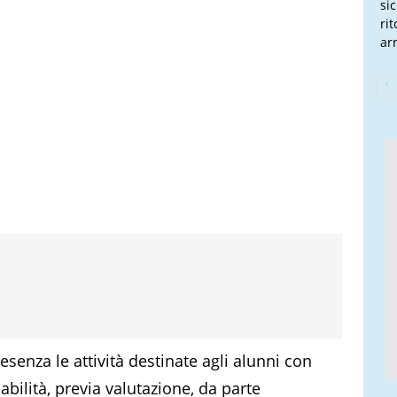
si
ri
arr
enza le attività destinate agli alunni con
abilità, previa valutazione, da parte