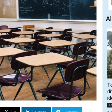
Al
To
di
id
Lo
X
Linkedin
Telegram