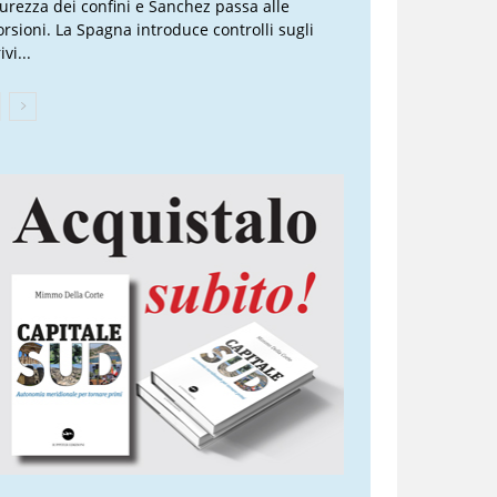
curezza dei confini e Sanchez passa alle
torsioni. La Spagna introduce controlli sugli
ivi...