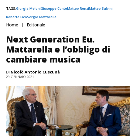
TAGS:
Giorgia Meloni
Giuseppe Conte
Matteo Renzi
Matteo Salvini
Roberto Fico
Sergio Mattarella
Home
Editoriale
Next Generation Eu.
Mattarella e l’obbligo di
cambiare musica
Di
Nicolò Antonio Cuscunà
29 GENNAIO 2021