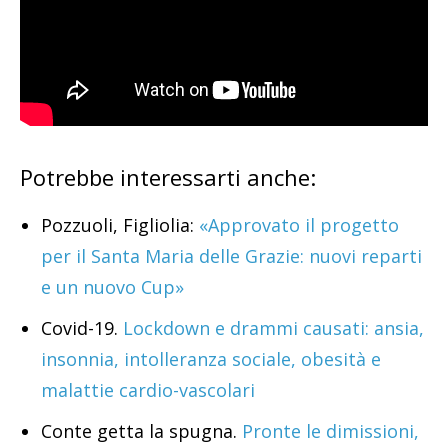
Potrebbe interessarti anche:
Pozzuoli, Figliolia:
«Approvato il progetto
per il Santa Maria delle Grazie: nuovi reparti
e un nuovo Cup»
Covid-19.
Lockdown e drammi causati: ansia,
insonnia, intolleranza sociale, obesità e
malattie cardio-vascolari
Conte getta la spugna.
Pronte le dimissioni,