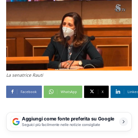
La senatrice Rauti
Facebook
WhatsApp
X
Linke
Aggiungi come fonte preferita su Google
Seguici più facilmente nelle notizie consigliate