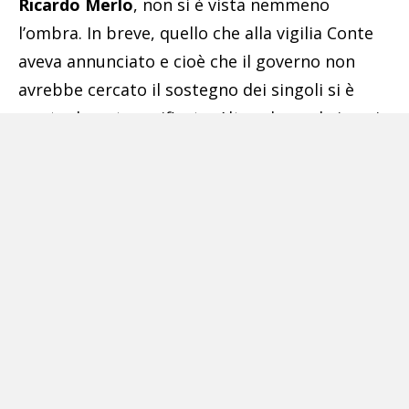
Ricardo Merlo
, non si è vista nemmeno
l’ombra. In breve, quello che alla vigilia Conte
aveva annunciato e cioè che il governo non
avrebbe cercato il sostegno dei singoli si è
puntualmente verificato. Altro che embrione in
Parlamento del partito di Conte, di quella
formazione europeista, liberale e socialista, se
non fosse stato per la paura di andare
precipitosamente al voto da parte di alcuni
senatori Conte avrebbe rischiato di fallire
anche la maggioranza relativa.
Conte lo sa benissimo tanto che poco dopo il
voto con un tweet ha annunciato: «Il governo
ottiene la fiducia anche al Senato. Ora