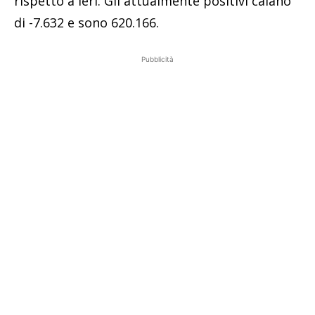
rispetto a ieri. Gli attualmente positivi calano
di -7.632 e sono 620.166.
Pubblicità