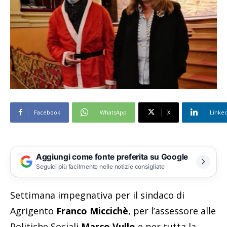
Facebook
WhatsApp
X
Linke
Aggiungi come fonte preferita su Google
Seguici più facilmente nelle notizie consigliate
Settimana impegnativa per il sindaco di
Agrigento
Franco Miccichè
, per l’assessore alle
Politiche Sociali
Marco Vullo
e per tutta la