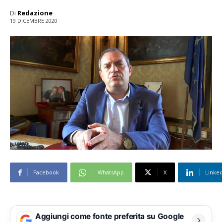
Di
Redazione
19 DICEMBRE 2020
Facebook
WhatsApp
X
Linke
Aggiungi come fonte preferita su Google