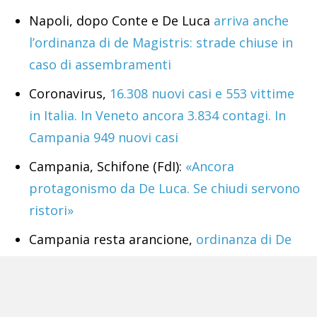
Napoli, dopo Conte e De Luca
arriva anche
l’ordinanza di de Magistris: strade chiuse in
caso di assembramenti
Coronavirus,
16.308 nuovi casi e 553 vittime
in Italia. In Veneto ancora 3.834 contagi. In
Campania 949 nuovi casi
Campania, Schifone (FdI):
«Ancora
protagonismo da De Luca. Se chiudi servono
ristori»
Campania resta arancione,
ordinanza di De
Luca: vietato mangiare o bere in aree
pubbliche. Torna il divieto di asporto
Governo, Giorgia Meloni
smonta la favola