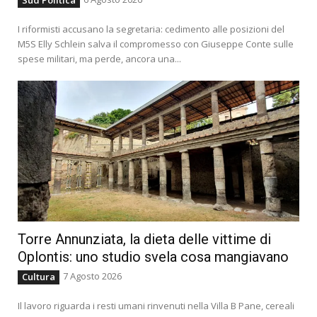
Sud Politica
I riformisti accusano la segretaria: cedimento alle posizioni del
M5S Elly Schlein salva il compromesso con Giuseppe Conte sulle
spese militari, ma perde, ancora una...
Torre Annunziata, la dieta delle vittime di
Oplontis: uno studio svela cosa mangiavano
7 Agosto 2026
Cultura
Il lavoro riguarda i resti umani rinvenuti nella Villa B Pane, cereali