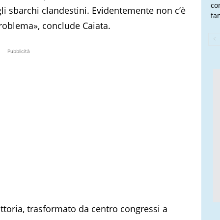
co
gli sbarchi clandestini. Evidentemente non c’è
fam
problema», conclude Caiata.
Pubblicità
ittoria, trasformato da centro congressi a