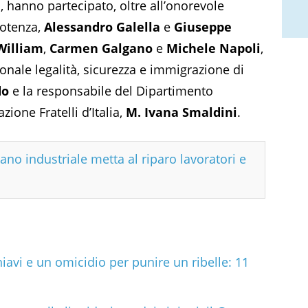
, hanno partecipato, oltre all’onorevole
Potenza,
Alessandro Galella
e
Giuseppe
William
,
Carmen Galgano
e
Michele Napoli
,
onale legalità, sicurezza e immigrazione di
do
e la responsabile del Dipartimento
one Fratelli d’Italia,
M. Ivana Smaldini
.
iano industriale metta al riparo lavoratori e
iavi e un omicidio per punire un ribelle: 11