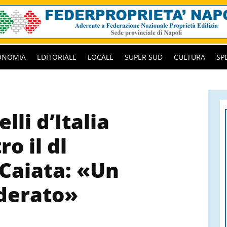
ONOMIA
EDITORIALE
LOCALE
SUPER SUD
CULTURA
SP
lli d’Italia
o il dl
Caiata: «Un
derato»