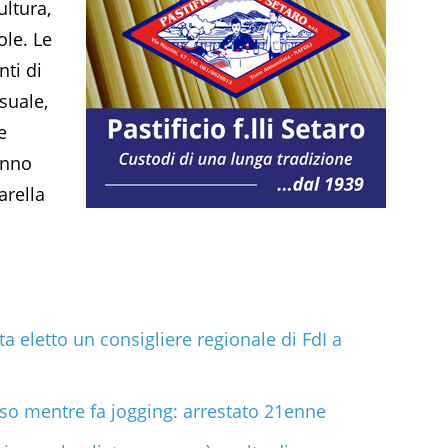
ultura,
ole. Le
nti di
suale,
e
anno
arella
a eletto un consigliere regionale di FdI a
iso mentre fa jogging: arrestato 21enne