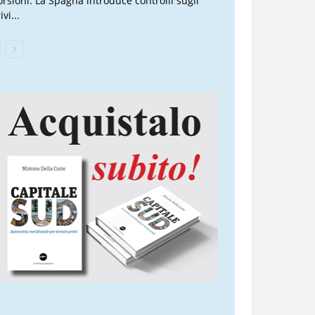
torsioni. La Spagna introduce controlli sugli
ivi...