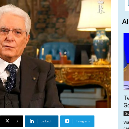
Al
Te
Go
Su
X
Linkedin
Telegram
Vi
ca