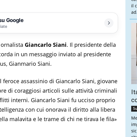
il
ad.
 su Google
liate
iornalista
Giancarlo Siani
. Il presidente della
corda in un messaggio inviato al presidente
us, Gianmario Siani.
 feroce assassinio di Giancarlo Siani, giovane
re di coraggiosi articoli sulle attività criminali
It
litti interni. Giancarlo Siani fu ucciso proprio
co
ntelligenza con cui onorava il diritto alla libera
Su
Me
lla malavita e le trame di chi ne tirava le fila»
imp
si