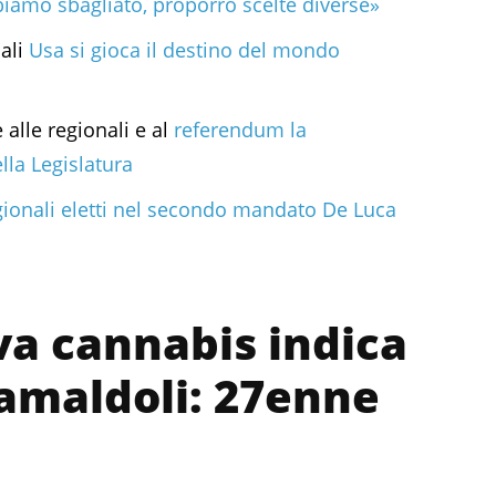
iamo sbagliato, proporrò scelte diverse»
iali
Usa si gioca il destino del mondo
 alle regionali e al
referendum la
lla Legislatura
egionali eletti nel secondo mandato De Luca
va cannabis indica
Camaldoli: 27enne