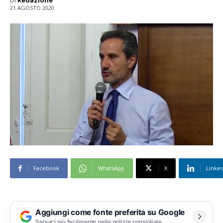
Di
Redazione
21 AGOSTO 2020
Facebook
WhatsApp
X
Linke
Aggiungi come fonte preferita su Google
Seguici più facilmente nelle notizie consigliate