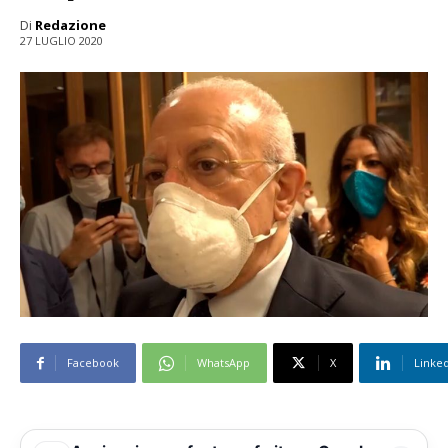
Di
Redazione
27 LUGLIO 2020
Facebook
WhatsApp
X
Linke