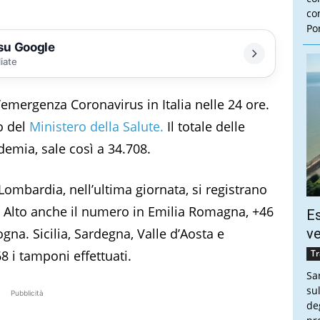
con
Por
 su Google
liate
’emergenza Coronavirus in Italia nelle 24 ore.
o del
Ministero della Salute.
Il totale delle
ndemia, sale così a 34.708.
n Lombardia, nell’ultima giornata, si registrano
le. Alto anche il numero in Emilia Romagna, +46
Es
logna. Sicilia, Sardegna, Valle d’Aosta e
ve
 i tamponi effettuati.
Tr
Sa
sul
Pubblicità
de