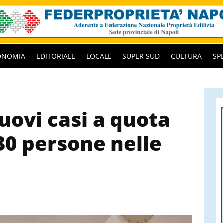
ONOMIA
EDITORIALE
LOCALE
SUPER SUD
CULTURA
SP
uovi casi a quota
30 persone nelle