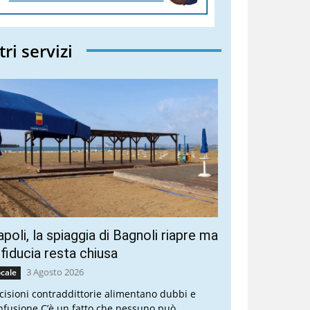
tri servizi
poli, la spiaggia di Bagnoli riapre ma
 fiducia resta chiusa
3 Agosto 2026
cale
cisioni contraddittorie alimentano dubbi e
nfusione C’è un fatto che nessuno può