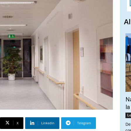
Al
Na
la
Lo
X
Linkedin
Telegram
De
co