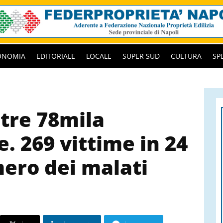
ONOMIA
EDITORIALE
LOCALE
SUPER SUD
CULTURA
SP
ltre 78mila
. 269 vittime in 24
mero dei malati