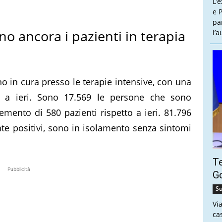
L’
e P
pa
o ancora i pazienti in terapia
l’
no in cura presso le terapie intensive, con una
to a ieri. Sono 17.569 le persone che sono
mento di 580 pazienti rispetto a ieri. 81.796
te positivi, sono in isolamento senza sintomi
Te
Pubblicità
Go
Su
Vi
ca