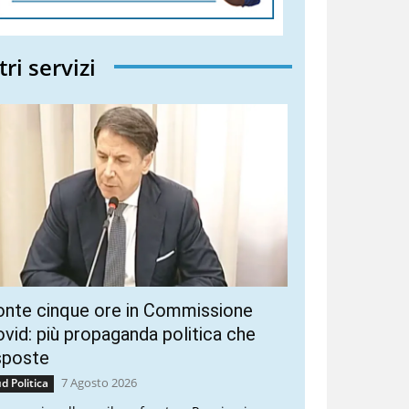
tri servizi
onte cinque ore in Commissione
vid: più propaganda politica che
sposte
7 Agosto 2026
d Politica