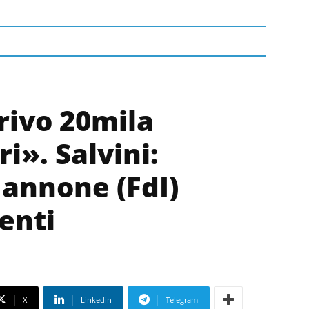
rivo 20mila
i». Salvini:
Iannone (FdI)
enti
X
Linkedin
Telegram