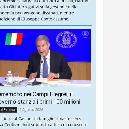
ex premier allarga il confronto a Russia, riarmo
atto Gli interrogativi sulla gestione della
ndemia non vengono dissipati, mentre
audizione di Giuseppe Conte assume...
rremoto nei Campi Flegrei, il
verno stanzia i primi 100 milioni
5 Agosto 2026
d Politica
a libera al Cas per le famiglie rimaste senza
sa Cento milioni subito, in attesa di conoscere