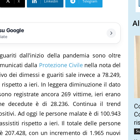
X
Linkedin
Telegram
Al
 su Google
liate
guariti dall’inizio della pandemia sono oltre
omunicati dalla
Protezione Civile
nella nota del
o dei dimessi e guariti sale invece a 78.249,
ispetto a ieri. In leggera diminuzione il dato
sono registrate ancora 269 vittime, ieri erano
ne decedute è di 28.236. Continua il trend
C
positivi. Ad oggi le persone malate è di 100.943
Co
ri
istiti rispetto a ieri. Il totale delle persone
Su
 è 207.428, con un incremento di 1.965 nuovi