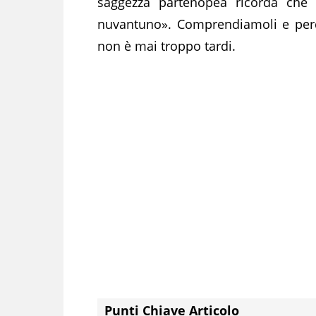
saggezza partenopea ricorda che 
nuvantuno». Comprendiamoli e per
non è mai troppo tardi.
Punti Chiave Articolo