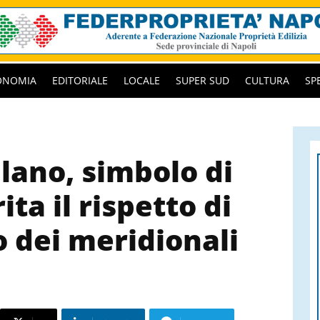
ONOMIA
EDITORIALE
LOCALE
SUPER SUD
CULTURA
SP
lano, simbolo di
ta il rispetto di
lo dei meridionali