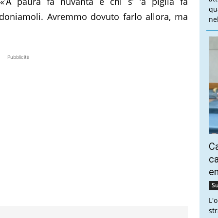
«’A paura fa nuvanta e chi s’ ‘a piglia fa
qu
doniamoli. Avremmo dovuto farlo allora, ma
nel
Pubblicità
Ca
ca
e
Su
L'
st