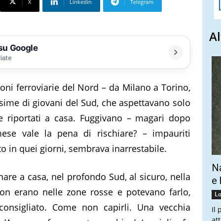
X
Linkedin
Telegram
Al
 su Google
liate
zioni ferroviarie del Nord – da Milano a Torino,
sime di giovani del Sud, che aspettavano solo
be riportati a casa. Fuggivano – magari dopo
mese vale la pena di rischiare? – impauriti
to in quei giorni, sembrava inarrestabile.
Na
nare a casa, nel profondo Sud, al sicuro, nella
e 
 Non erano nelle zone rosse e potevano farlo,
Lo
consigliato. Come non capirli. Una vecchia
Il
at