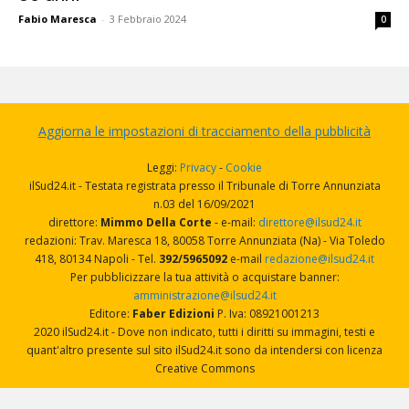
Fabio Maresca
-
3 Febbraio 2024
0
Aggiorna le impostazioni di tracciamento della pubblicità
Leggi:
Privacy
-
Cookie
ilSud24.it - Testata registrata presso il Tribunale di Torre Annunziata
n.03 del 16/09/2021
direttore:
Mimmo Della Corte
- e-mail:
direttore@ilsud24.it
redazioni: Trav. Maresca 18, 80058 Torre Annunziata (Na) - Via Toledo
418, 80134 Napoli - Tel.
392/5965092
e-mail
redazione@ilsud24.it
Per pubblicizzare la tua attività o acquistare banner:
amministrazione@ilsud24.it
Editore:
Faber Edizioni
P. Iva: 08921001213
2020 ilSud24.it - Dove non indicato, tutti i diritti su immagini, testi e
quant'altro presente sul sito ilSud24.it sono da intendersi con licenza
Creative Commons