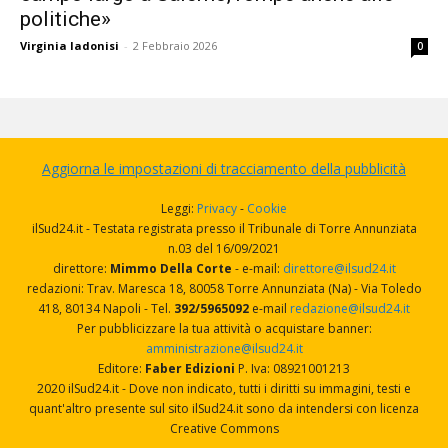
politiche»
Virginia Iadonisi
-
2 Febbraio 2026
0
Aggiorna le impostazioni di tracciamento della pubblicità
Leggi:
Privacy
-
Cookie
ilSud24.it - Testata registrata presso il Tribunale di Torre Annunziata
n.03 del 16/09/2021
direttore:
Mimmo Della Corte
- e-mail:
direttore@ilsud24.it
redazioni: Trav. Maresca 18, 80058 Torre Annunziata (Na) - Via Toledo
418, 80134 Napoli - Tel.
392/5965092
e-mail
redazione@ilsud24.it
Per pubblicizzare la tua attività o acquistare banner:
amministrazione@ilsud24.it
Editore:
Faber Edizioni
P. Iva: 08921001213
2020 ilSud24.it - Dove non indicato, tutti i diritti su immagini, testi e
quant'altro presente sul sito ilSud24.it sono da intendersi con licenza
Creative Commons