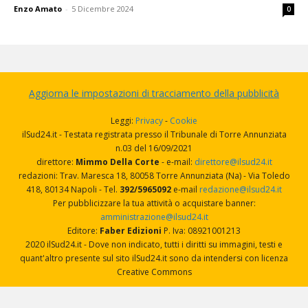
Enzo Amato
-
5 Dicembre 2024
0
Aggiorna le impostazioni di tracciamento della pubblicità
Leggi:
Privacy
-
Cookie
ilSud24.it - Testata registrata presso il Tribunale di Torre Annunziata
n.03 del 16/09/2021
direttore:
Mimmo Della Corte
- e-mail:
direttore@ilsud24.it
redazioni: Trav. Maresca 18, 80058 Torre Annunziata (Na) - Via Toledo
418, 80134 Napoli - Tel.
392/5965092
e-mail
redazione@ilsud24.it
Per pubblicizzare la tua attività o acquistare banner:
amministrazione@ilsud24.it
Editore:
Faber Edizioni
P. Iva: 08921001213
2020 ilSud24.it - Dove non indicato, tutti i diritti su immagini, testi e
quant'altro presente sul sito ilSud24.it sono da intendersi con licenza
Creative Commons