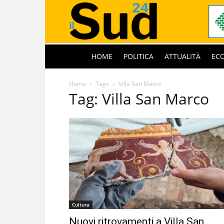
HOME
POLITICA
ATTUALITÀ
EC
Home
Tags
Villa San Marco
Tag: Villa San Marco
Cultura
Nuovi ritrovamenti a Villa San