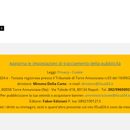
0
Aggiorna le impostazioni di tracciamento della pubblicità
Leggi:
Privacy
-
Cookie
d24.it - Testata registrata presso il Tribunale di Torre Annunziata n.03 del 16/09
direttore:
Mimmo Della Corte
- e-mail:
direttore@ilsud24.it
, 80058 Torre Annunziata (Na) - Via Toledo 418, 80134 Napoli - Tel.
392/596509
Per pubblicizzare la tua attività o acquistare banner:
amministrazione@ilsud24.it
Editore:
Faber Edizioni
P. Iva: 08921001213
utti i diritti su immagini, testi e quant'altro presente sul sito ilSud24.it sono da 