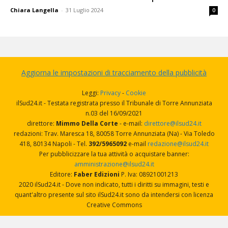
Chiara Langella
-
31 Luglio 2024
0
Aggiorna le impostazioni di tracciamento della pubblicità
Leggi:
Privacy
-
Cookie
ilSud24.it - Testata registrata presso il Tribunale di Torre Annunziata
n.03 del 16/09/2021
direttore:
Mimmo Della Corte
- e-mail:
direttore@ilsud24.it
redazioni: Trav. Maresca 18, 80058 Torre Annunziata (Na) - Via Toledo
418, 80134 Napoli - Tel.
392/5965092
e-mail
redazione@ilsud24.it
Per pubblicizzare la tua attività o acquistare banner:
amministrazione@ilsud24.it
Editore:
Faber Edizioni
P. Iva: 08921001213
2020 ilSud24.it - Dove non indicato, tutti i diritti su immagini, testi e
quant'altro presente sul sito ilSud24.it sono da intendersi con licenza
Creative Commons