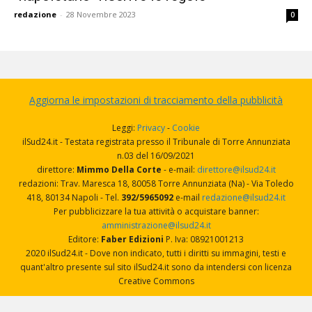
redazione
-
28 Novembre 2023
0
Aggiorna le impostazioni di tracciamento della pubblicità
Leggi:
Privacy
-
Cookie
ilSud24.it - Testata registrata presso il Tribunale di Torre Annunziata
n.03 del 16/09/2021
direttore:
Mimmo Della Corte
- e-mail:
direttore@ilsud24.it
redazioni: Trav. Maresca 18, 80058 Torre Annunziata (Na) - Via Toledo
418, 80134 Napoli - Tel.
392/5965092
e-mail
redazione@ilsud24.it
Per pubblicizzare la tua attività o acquistare banner:
amministrazione@ilsud24.it
Editore:
Faber Edizioni
P. Iva: 08921001213
2020 ilSud24.it - Dove non indicato, tutti i diritti su immagini, testi e
quant'altro presente sul sito ilSud24.it sono da intendersi con licenza
Creative Commons