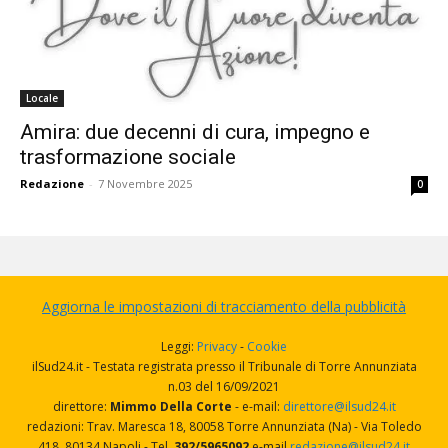
Locale
Amira: due decenni di cura, impegno e
trasformazione sociale
Redazione
-
7 Novembre 2025
0
Aggiorna le impostazioni di tracciamento della pubblicità
Leggi:
Privacy
-
Cookie
ilSud24.it - Testata registrata presso il Tribunale di Torre Annunziata
n.03 del 16/09/2021
direttore:
Mimmo Della Corte
- e-mail:
direttore@ilsud24.it
redazioni: Trav. Maresca 18, 80058 Torre Annunziata (Na) - Via Toledo
418, 80134 Napoli - Tel.
392/5965092
e-mail
redazione@ilsud24.it