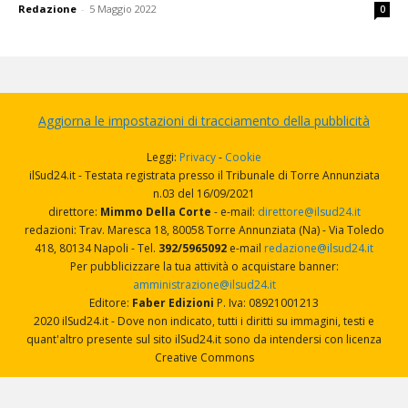
Redazione
-
5 Maggio 2022
0
Aggiorna le impostazioni di tracciamento della pubblicità
Leggi:
Privacy
-
Cookie
ilSud24.it - Testata registrata presso il Tribunale di Torre Annunziata
n.03 del 16/09/2021
direttore:
Mimmo Della Corte
- e-mail:
direttore@ilsud24.it
redazioni: Trav. Maresca 18, 80058 Torre Annunziata (Na) - Via Toledo
418, 80134 Napoli - Tel.
392/5965092
e-mail
redazione@ilsud24.it
Per pubblicizzare la tua attività o acquistare banner:
amministrazione@ilsud24.it
Editore:
Faber Edizioni
P. Iva: 08921001213
2020 ilSud24.it - Dove non indicato, tutti i diritti su immagini, testi e
quant'altro presente sul sito ilSud24.it sono da intendersi con licenza
Creative Commons