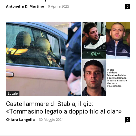
Antonella Di Martino
-
9 Aprile 2025
0
Locale
Castellammare di Stabia, il gip:
«Tommasino legato a doppio filo al clan»
Chiara Langella
-
30 Maggio 2024
0