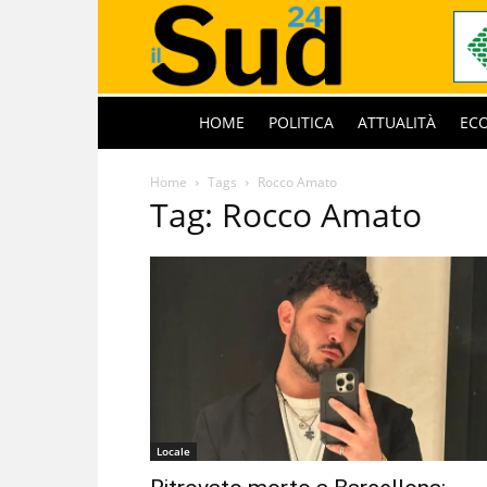
HOME
POLITICA
ATTUALITÀ
EC
Home
Tags
Rocco Amato
Tag: Rocco Amato
Locale