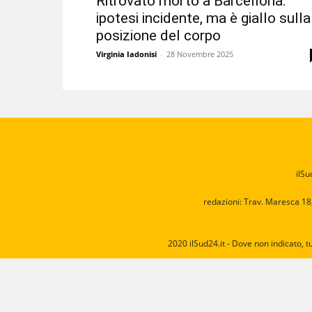
Ritrovato morto a Barcellona:
ipotesi incidente, ma è giallo sulla
posizione del corpo
Virginia Iadonisi
-
28 Novembre 2025
ilSu
redazioni: Trav. Maresca 18
2020 ilSud24.it - Dove non indicato, t