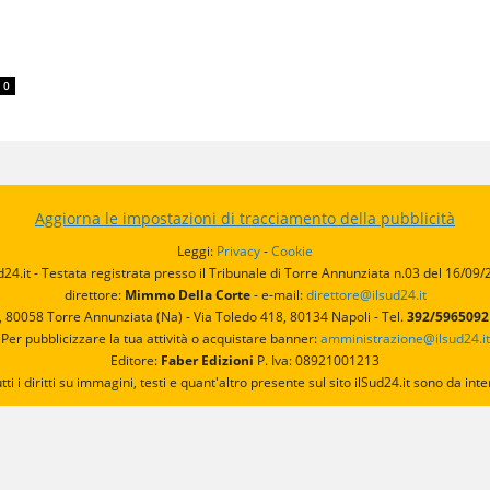
0
Aggiorna le impostazioni di tracciamento della pubblicità
Leggi:
Privacy
-
Cookie
d24.it - Testata registrata presso il Tribunale di Torre Annunziata n.03 del 16/09
direttore:
Mimmo Della Corte
- e-mail:
direttore@ilsud24.it
, 80058 Torre Annunziata (Na) - Via Toledo 418, 80134 Napoli - Tel.
392/596509
Per pubblicizzare la tua attività o acquistare banner:
amministrazione@ilsud24.it
Editore:
Faber Edizioni
P. Iva: 08921001213
utti i diritti su immagini, testi e quant'altro presente sul sito ilSud24.it sono da 