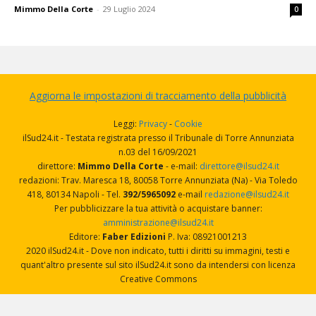
Mimmo Della Corte
-
29 Luglio 2024
0
Aggiorna le impostazioni di tracciamento della pubblicità
Leggi:
Privacy
-
Cookie
ilSud24.it - Testata registrata presso il Tribunale di Torre Annunziata
n.03 del 16/09/2021
direttore:
Mimmo Della Corte
- e-mail:
direttore@ilsud24.it
redazioni: Trav. Maresca 18, 80058 Torre Annunziata (Na) - Via Toledo
418, 80134 Napoli - Tel.
392/5965092
e-mail
redazione@ilsud24.it
Per pubblicizzare la tua attività o acquistare banner:
amministrazione@ilsud24.it
Editore:
Faber Edizioni
P. Iva: 08921001213
2020 ilSud24.it - Dove non indicato, tutti i diritti su immagini, testi e
quant'altro presente sul sito ilSud24.it sono da intendersi con licenza
Creative Commons