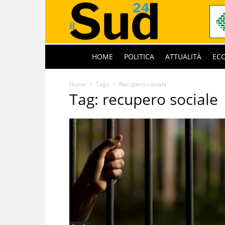
HOME
POLITICA
ATTUALITÀ
EC
Home
Tags
Recupero sociale
Tag: recupero sociale