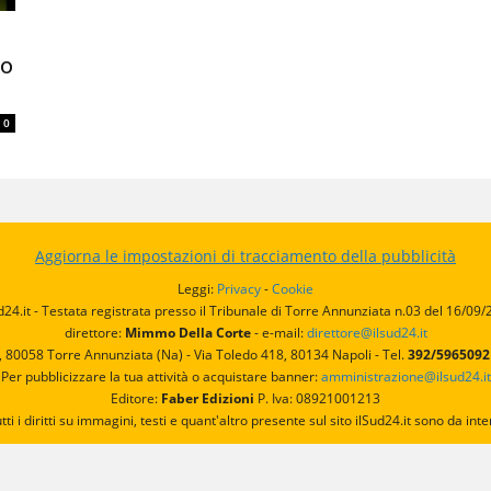
to
0
Aggiorna le impostazioni di tracciamento della pubblicità
Leggi:
Privacy
-
Cookie
d24.it - Testata registrata presso il Tribunale di Torre Annunziata n.03 del 16/09
direttore:
Mimmo Della Corte
- e-mail:
direttore@ilsud24.it
, 80058 Torre Annunziata (Na) - Via Toledo 418, 80134 Napoli - Tel.
392/596509
Per pubblicizzare la tua attività o acquistare banner:
amministrazione@ilsud24.it
Editore:
Faber Edizioni
P. Iva: 08921001213
utti i diritti su immagini, testi e quant'altro presente sul sito ilSud24.it sono da 