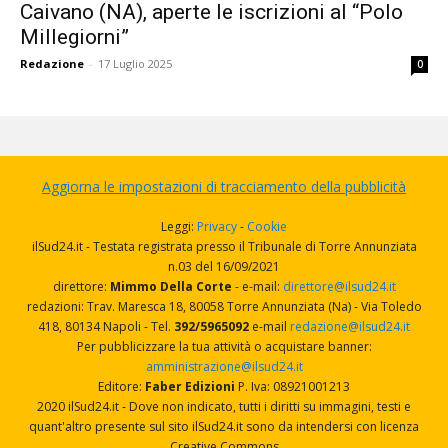
Caivano (NA), aperte le iscrizioni al “Polo
Millegiorni”
Redazione
-
17 Luglio 2025
0
Aggiorna le impostazioni di tracciamento della pubblicità
Leggi:
Privacy
-
Cookie
ilSud24.it - Testata registrata presso il Tribunale di Torre Annunziata
n.03 del 16/09/2021
direttore:
Mimmo Della Corte
- e-mail:
direttore@ilsud24.it
redazioni: Trav. Maresca 18, 80058 Torre Annunziata (Na) - Via Toledo
418, 80134 Napoli - Tel.
392/5965092
e-mail
redazione@ilsud24.it
Per pubblicizzare la tua attività o acquistare banner:
amministrazione@ilsud24.it
Editore:
Faber Edizioni
P. Iva: 08921001213
2020 ilSud24.it - Dove non indicato, tutti i diritti su immagini, testi e
quant'altro presente sul sito ilSud24.it sono da intendersi con licenza
Creative Commons