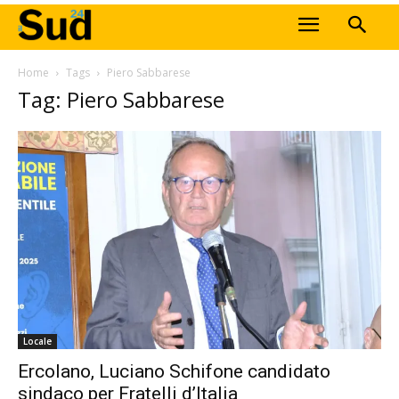
Home
Tags
Piero Sabbarese
Tag: Piero Sabbarese
Locale
Ercolano, Luciano Schifone candidato
sindaco per Fratelli d’Italia