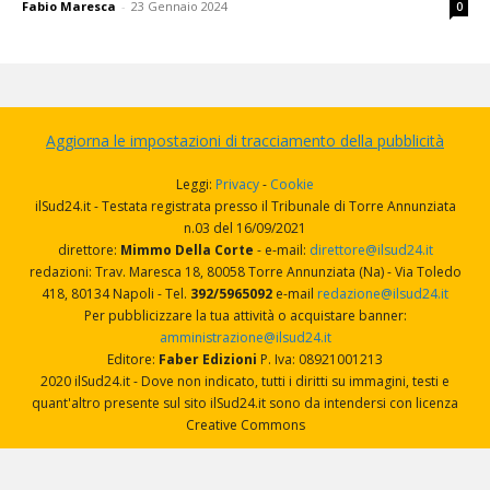
Fabio Maresca
-
23 Gennaio 2024
0
Aggiorna le impostazioni di tracciamento della pubblicità
Leggi:
Privacy
-
Cookie
ilSud24.it - Testata registrata presso il Tribunale di Torre Annunziata
n.03 del 16/09/2021
direttore:
Mimmo Della Corte
- e-mail:
direttore@ilsud24.it
redazioni: Trav. Maresca 18, 80058 Torre Annunziata (Na) - Via Toledo
418, 80134 Napoli - Tel.
392/5965092
e-mail
redazione@ilsud24.it
Per pubblicizzare la tua attività o acquistare banner:
amministrazione@ilsud24.it
Editore:
Faber Edizioni
P. Iva: 08921001213
2020 ilSud24.it - Dove non indicato, tutti i diritti su immagini, testi e
quant'altro presente sul sito ilSud24.it sono da intendersi con licenza
Creative Commons