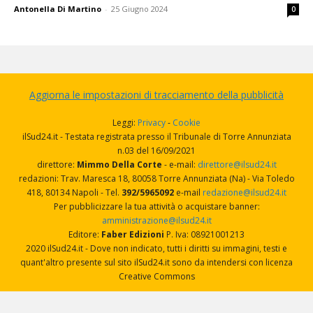
Antonella Di Martino
-
25 Giugno 2024
0
Aggiorna le impostazioni di tracciamento della pubblicità
Leggi:
Privacy
-
Cookie
ilSud24.it - Testata registrata presso il Tribunale di Torre Annunziata
n.03 del 16/09/2021
direttore:
Mimmo Della Corte
- e-mail:
direttore@ilsud24.it
redazioni: Trav. Maresca 18, 80058 Torre Annunziata (Na) - Via Toledo
418, 80134 Napoli - Tel.
392/5965092
e-mail
redazione@ilsud24.it
Per pubblicizzare la tua attività o acquistare banner:
amministrazione@ilsud24.it
Editore:
Faber Edizioni
P. Iva: 08921001213
2020 ilSud24.it - Dove non indicato, tutti i diritti su immagini, testi e
quant'altro presente sul sito ilSud24.it sono da intendersi con licenza
Creative Commons