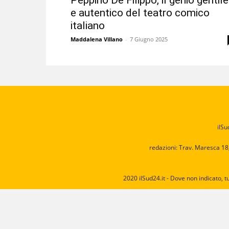
Peppino De Filippo, il genio gentile
e autentico del teatro comico
italiano
Maddalena Villano
-
7 Giugno 2025
ilSu
redazioni: Trav. Maresca 18
2020 ilSud24.it - Dove non indicato, t