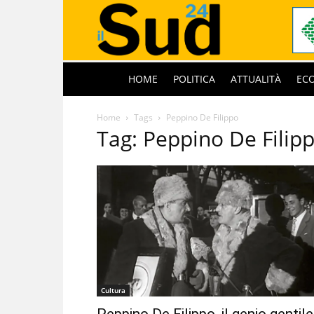
HOME
POLITICA
ATTUALITÀ
EC
Home
Tags
Peppino De Filippo
Tag: Peppino De Filip
Cultura