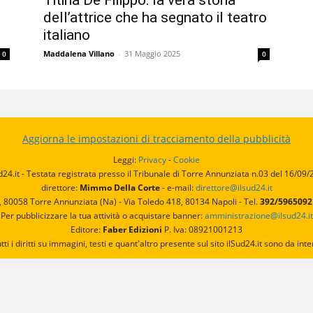
Titina De Filippo: la vera storia
dell’attrice che ha segnato il teatro
italiano
Maddalena Villano
-
31 Maggio 2025
0
0
Aggiorna le impostazioni di tracciamento della pubblicità
Leggi:
Privacy
-
Cookie
d24.it - Testata registrata presso il Tribunale di Torre Annunziata n.03 del 16/09
direttore:
Mimmo Della Corte
- e-mail:
direttore@ilsud24.it
, 80058 Torre Annunziata (Na) - Via Toledo 418, 80134 Napoli - Tel.
392/596509
Per pubblicizzare la tua attività o acquistare banner:
amministrazione@ilsud24.it
Editore:
Faber Edizioni
P. Iva: 08921001213
utti i diritti su immagini, testi e quant'altro presente sul sito ilSud24.it sono da 