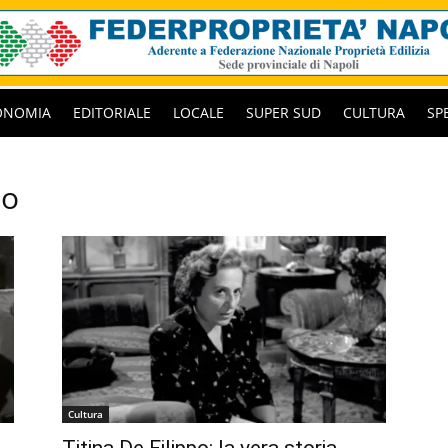
ONOMIA
EDITORIALE
LOCALE
SUPER SUD
CULTURA
SP
po
Cultura