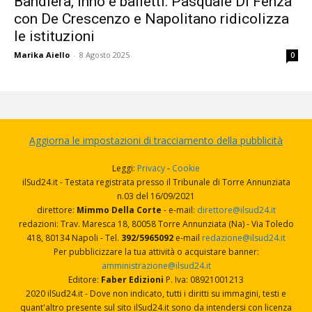
Bandiera, inno e balletti: Pasquale Di Fenza
con De Crescenzo e Napolitano ridicolizza
le istituzioni
Marika Aiello
-
8 Agosto 2025
0
Aggiorna le impostazioni di tracciamento della pubblicità
Leggi:
Privacy
-
Cookie
ilSud24.it - Testata registrata presso il Tribunale di Torre Annunziata
n.03 del 16/09/2021
direttore:
Mimmo Della Corte
- e-mail:
direttore@ilsud24.it
redazioni: Trav. Maresca 18, 80058 Torre Annunziata (Na) - Via Toledo
418, 80134 Napoli - Tel.
392/5965092
e-mail
redazione@ilsud24.it
Per pubblicizzare la tua attività o acquistare banner:
amministrazione@ilsud24.it
Editore:
Faber Edizioni
P. Iva: 08921001213
2020 ilSud24.it - Dove non indicato, tutti i diritti su immagini, testi e
quant'altro presente sul sito ilSud24.it sono da intendersi con licenza