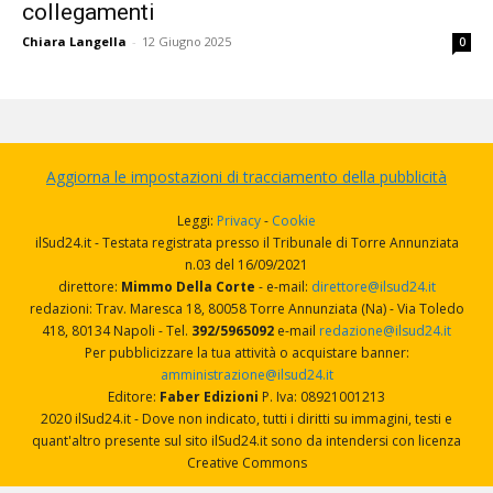
collegamenti
Chiara Langella
-
12 Giugno 2025
0
Aggiorna le impostazioni di tracciamento della pubblicità
Leggi:
Privacy
-
Cookie
ilSud24.it - Testata registrata presso il Tribunale di Torre Annunziata
n.03 del 16/09/2021
direttore:
Mimmo Della Corte
- e-mail:
direttore@ilsud24.it
redazioni: Trav. Maresca 18, 80058 Torre Annunziata (Na) - Via Toledo
418, 80134 Napoli - Tel.
392/5965092
e-mail
redazione@ilsud24.it
Per pubblicizzare la tua attività o acquistare banner:
amministrazione@ilsud24.it
Editore:
Faber Edizioni
P. Iva: 08921001213
2020 ilSud24.it - Dove non indicato, tutti i diritti su immagini, testi e
quant'altro presente sul sito ilSud24.it sono da intendersi con licenza
Creative Commons