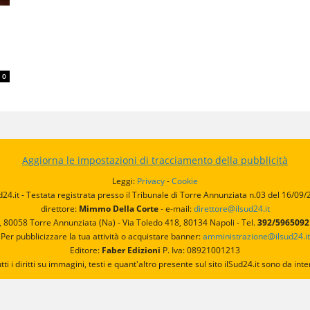
0
Aggiorna le impostazioni di tracciamento della pubblicità
Leggi:
Privacy
-
Cookie
d24.it - Testata registrata presso il Tribunale di Torre Annunziata n.03 del 16/09
direttore:
Mimmo Della Corte
- e-mail:
direttore@ilsud24.it
, 80058 Torre Annunziata (Na) - Via Toledo 418, 80134 Napoli - Tel.
392/596509
Per pubblicizzare la tua attività o acquistare banner:
amministrazione@ilsud24.it
Editore:
Faber Edizioni
P. Iva: 08921001213
utti i diritti su immagini, testi e quant'altro presente sul sito ilSud24.it sono da 