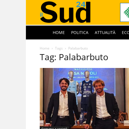
HOME
POLITICA
ATTUALITÀ
EC
Home
Tags
Palabarbuto
Tag: Palabarbuto
Costume e società