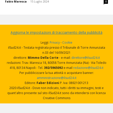
Fabio Maresca
-
15 Luglio 2024
0
Aggiorna le impostazioni di tracciamento della pubblicità
Leggi:
Privacy
-
Cookie
ilSud24.it - Testata registrata presso il Tribunale di Torre Annunziata
n.03 del 16/09/2021
direttore:
Mimmo Della Corte
- e-mail:
direttore@ilsud24.it
redazioni: Trav. Maresca 18, 80058 Torre Annunziata (Na) - Via Toledo
418, 80134 Napoli - Tel.
392/5965092
e-mail
redazione@ilsud24.it
Per pubblicizzare la tua attività o acquistare banner:
amministrazione@ilsud24.it
Editore:
Faber Edizioni
P. Iva: 08921001213
2020 ilSud24.it - Dove non indicato, tutti i diritti su immagini, testi e
quant'altro presente sul sito ilSud24.it sono da intendersi con licenza
Creative Commons