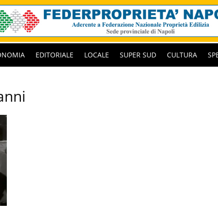
ONOMIA
EDITORIALE
LOCALE
SUPER SUD
CULTURA
SP
anni