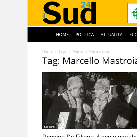
HOME
POLITICA
ATTUALITÀ
EC
Home
Tags
Marcello Mastroianni
Tag: Marcello Mastroi
Cultura