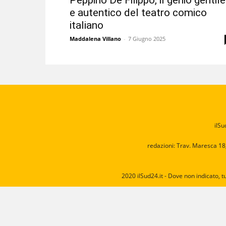
Peppino De Filippo, il genio gentile
e autentico del teatro comico
italiano
Maddalena Villano
-
7 Giugno 2025
ilSu
redazioni: Trav. Maresca 18
2020 ilSud24.it - Dove non indicato, t