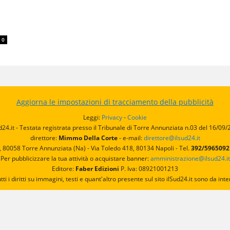
0
Aggiorna le impostazioni di tracciamento della pubblicità
Leggi:
Privacy
-
Cookie
d24.it - Testata registrata presso il Tribunale di Torre Annunziata n.03 del 16/09
direttore:
Mimmo Della Corte
- e-mail:
direttore@ilsud24.it
, 80058 Torre Annunziata (Na) - Via Toledo 418, 80134 Napoli - Tel.
392/596509
Per pubblicizzare la tua attività o acquistare banner:
amministrazione@ilsud24.it
Editore:
Faber Edizioni
P. Iva: 08921001213
utti i diritti su immagini, testi e quant'altro presente sul sito ilSud24.it sono da 