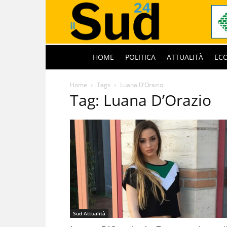
HOME
POLITICA
ATTUALITÀ
EC
Home
Tags
Luana D’Orazio
Tag: Luana D’Orazio
Sud Attualità