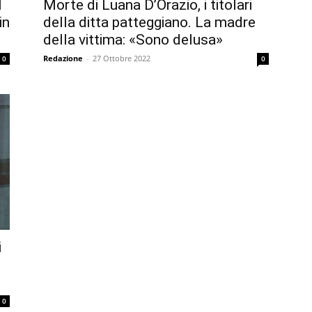
l
Morte di Luana D’Orazio, i titolari
in
della ditta patteggiano. La madre
della vittima: «Sono delusa»
Redazione
-
27 Ottobre 2022
0
0
i
0