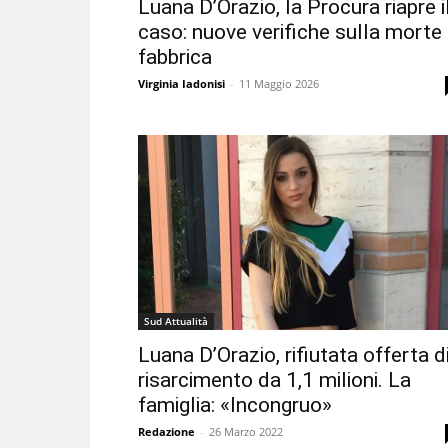
Luana D’Orazio, la Procura riapre i
caso: nuove verifiche sulla morte 
fabbrica
Virginia Iadonisi
-
11 Maggio 2026
Sud Attualità
Luana D’Orazio, rifiutata offerta d
risarcimento da 1,1 milioni. La
famiglia: «Incongruo»
Redazione
-
26 Marzo 2022