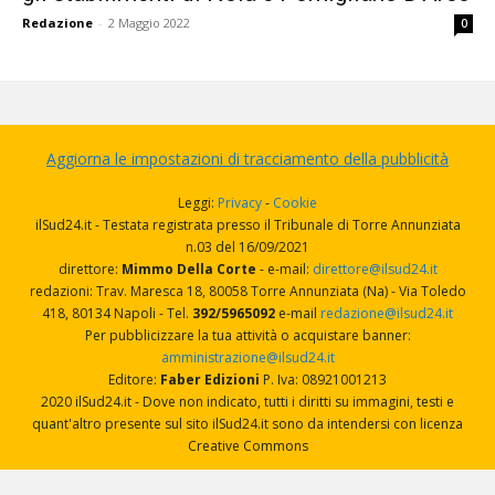
Redazione
-
2 Maggio 2022
0
Aggiorna le impostazioni di tracciamento della pubblicità
Leggi:
Privacy
-
Cookie
ilSud24.it - Testata registrata presso il Tribunale di Torre Annunziata
n.03 del 16/09/2021
direttore:
Mimmo Della Corte
- e-mail:
direttore@ilsud24.it
redazioni: Trav. Maresca 18, 80058 Torre Annunziata (Na) - Via Toledo
418, 80134 Napoli - Tel.
392/5965092
e-mail
redazione@ilsud24.it
Per pubblicizzare la tua attività o acquistare banner:
amministrazione@ilsud24.it
Editore:
Faber Edizioni
P. Iva: 08921001213
2020 ilSud24.it - Dove non indicato, tutti i diritti su immagini, testi e
quant'altro presente sul sito ilSud24.it sono da intendersi con licenza
Creative Commons