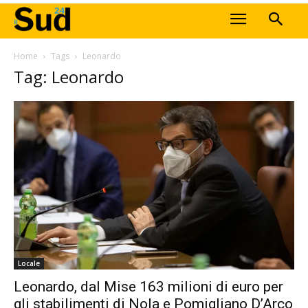
Home
Tags
Leonardo
Tag: Leonardo
Locale
Leonardo, dal Mise 163 milioni di euro per
gli stabilimenti di Nola e Pomigliano D’Arco