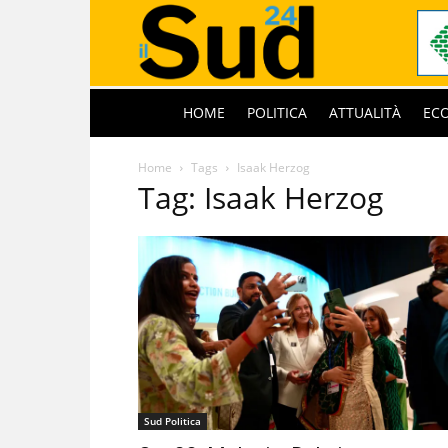
HOME
POLITICA
ATTUALITÀ
EC
Home
Tags
Isaak Herzog
Tag: Isaak Herzog
Sud Politica