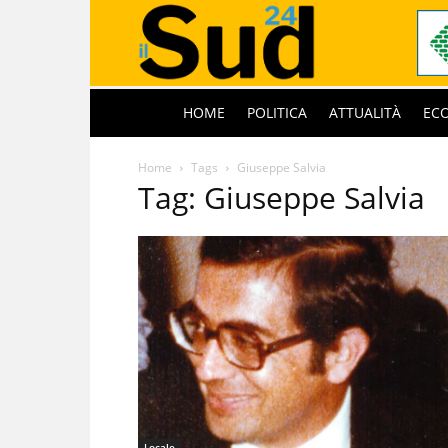
HOME
POLITICA
ATTUALITÀ
EC
Home
Tags
Giuseppe Salvia
Tag: Giuseppe Salvia
Locale