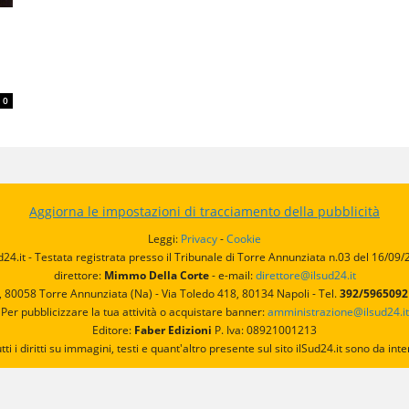
0
Aggiorna le impostazioni di tracciamento della pubblicità
Leggi:
Privacy
-
Cookie
d24.it - Testata registrata presso il Tribunale di Torre Annunziata n.03 del 16/09
direttore:
Mimmo Della Corte
- e-mail:
direttore@ilsud24.it
, 80058 Torre Annunziata (Na) - Via Toledo 418, 80134 Napoli - Tel.
392/596509
Per pubblicizzare la tua attività o acquistare banner:
amministrazione@ilsud24.it
Editore:
Faber Edizioni
P. Iva: 08921001213
utti i diritti su immagini, testi e quant'altro presente sul sito ilSud24.it sono da 