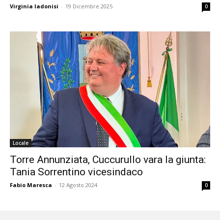
Virginia Iadonisi
-
19 Dicembre 2025
0
Locale
Torre Annunziata, Cuccurullo vara la giunta:
Tania Sorrentino vicesindaco
Fabio Maresca
-
12 Agosto 2024
0