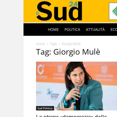
HOME
POLITICA
ATTUALITÀ
EC
Home
Tags
Giorgio Mulè
Tag: Giorgio Mulè
Sud Politica