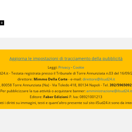
0
Aggiorna le impostazioni di tracciamento della pubblicità
Leggi:
Privacy
-
Cookie
d24.it - Testata registrata presso il Tribunale di Torre Annunziata n.03 del 16/09
direttore:
Mimmo Della Corte
- e-mail:
direttore@ilsud24.it
, 80058 Torre Annunziata (Na) - Via Toledo 418, 80134 Napoli - Tel.
392/596509
Per pubblicizzare la tua attività o acquistare banner:
amministrazione@ilsud24.it
Editore:
Faber Edizioni
P. Iva: 08921001213
utti i diritti su immagini, testi e quant'altro presente sul sito ilSud24.it sono da 