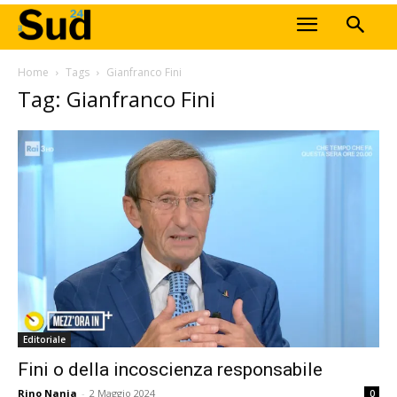
Home
Tags
Gianfranco Fini
Tag: Gianfranco Fini
Editoriale
Fini o della incoscienza responsabile
Rino Nania
-
2 Maggio 2024
0