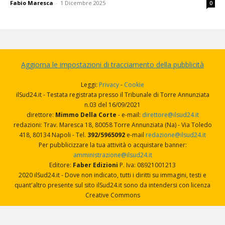
Fabio Maresca
-
1 Dicembre 2025
0
Aggiorna le impostazioni di tracciamento della pubblicità
Leggi:
Privacy
-
Cookie
ilSud24.it - Testata registrata presso il Tribunale di Torre Annunziata
n.03 del 16/09/2021
direttore:
Mimmo Della Corte
- e-mail:
direttore@ilsud24.it
redazioni: Trav. Maresca 18, 80058 Torre Annunziata (Na) - Via Toledo
418, 80134 Napoli - Tel.
392/5965092
e-mail
redazione@ilsud24.it
Per pubblicizzare la tua attività o acquistare banner:
amministrazione@ilsud24.it
Editore:
Faber Edizioni
P. Iva: 08921001213
2020 ilSud24.it - Dove non indicato, tutti i diritti su immagini, testi e
quant'altro presente sul sito ilSud24.it sono da intendersi con licenza
Creative Commons