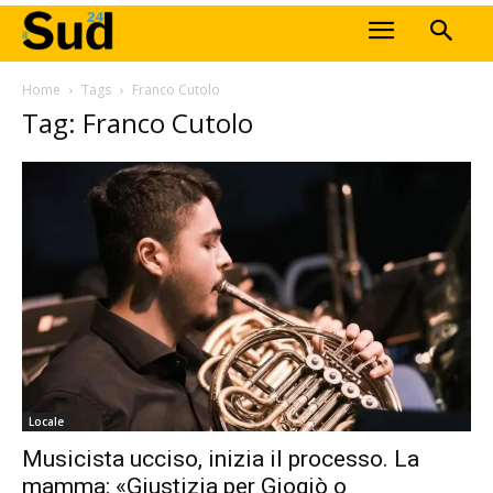
Home
Tags
Franco Cutolo
Tag: Franco Cutolo
Locale
Musicista ucciso, inizia il processo. La
mamma: «Giustizia per Giogiò o