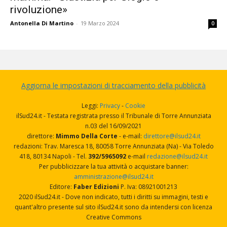
rivoluzione»
Antonella Di Martino
-
19 Marzo 2024
0
Aggiorna le impostazioni di tracciamento della pubblicità
Leggi:
Privacy
-
Cookie
ilSud24.it - Testata registrata presso il Tribunale di Torre Annunziata
n.03 del 16/09/2021
direttore:
Mimmo Della Corte
- e-mail:
direttore@ilsud24.it
redazioni: Trav. Maresca 18, 80058 Torre Annunziata (Na) - Via Toledo
418, 80134 Napoli - Tel.
392/5965092
e-mail
redazione@ilsud24.it
Per pubblicizzare la tua attività o acquistare banner:
amministrazione@ilsud24.it
Editore:
Faber Edizioni
P. Iva: 08921001213
2020 ilSud24.it - Dove non indicato, tutti i diritti su immagini, testi e
quant'altro presente sul sito ilSud24.it sono da intendersi con licenza
Creative Commons