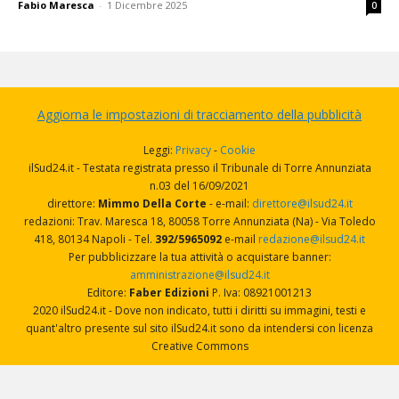
Fabio Maresca
-
1 Dicembre 2025
0
Aggiorna le impostazioni di tracciamento della pubblicità
Leggi:
Privacy
-
Cookie
ilSud24.it - Testata registrata presso il Tribunale di Torre Annunziata
n.03 del 16/09/2021
direttore:
Mimmo Della Corte
- e-mail:
direttore@ilsud24.it
redazioni: Trav. Maresca 18, 80058 Torre Annunziata (Na) - Via Toledo
418, 80134 Napoli - Tel.
392/5965092
e-mail
redazione@ilsud24.it
Per pubblicizzare la tua attività o acquistare banner:
amministrazione@ilsud24.it
Editore:
Faber Edizioni
P. Iva: 08921001213
2020 ilSud24.it - Dove non indicato, tutti i diritti su immagini, testi e
quant'altro presente sul sito ilSud24.it sono da intendersi con licenza
Creative Commons