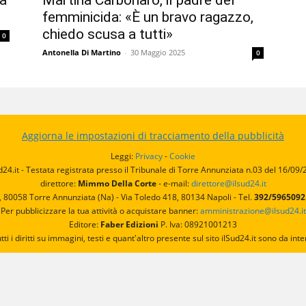
la
Martina Carbonaro, il padre del
i
femminicida: «È un bravo ragazzo,
chiedo scusa a tutti»
0
Antonella Di Martino
-
30 Maggio 2025
0
Aggiorna le impostazioni di tracciamento della pubblicità
Leggi:
Privacy
-
Cookie
d24.it - Testata registrata presso il Tribunale di Torre Annunziata n.03 del 16/09
direttore:
Mimmo Della Corte
- e-mail:
direttore@ilsud24.it
, 80058 Torre Annunziata (Na) - Via Toledo 418, 80134 Napoli - Tel.
392/596509
Per pubblicizzare la tua attività o acquistare banner:
amministrazione@ilsud24.it
Editore:
Faber Edizioni
P. Iva: 08921001213
utti i diritti su immagini, testi e quant'altro presente sul sito ilSud24.it sono da 