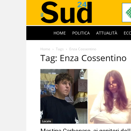
HOME
POLITICA
ATTUALITÀ
EC
Home
Tags
Enza Cossentino
Tag: Enza Cossentino
Locale