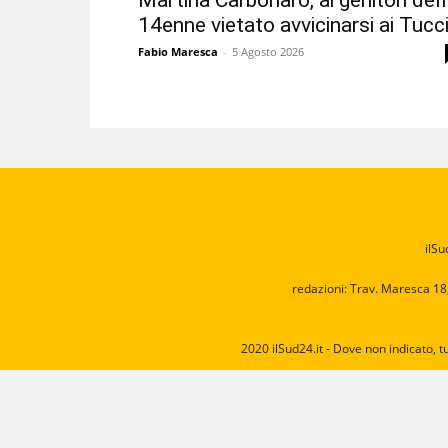
Martina Carbonaro, ai genitori del
14enne vietato avvicinarsi ai Tucc
Fabio Maresca
-
5 Agosto 2026
ilSu
redazioni: Trav. Maresca 18
2020 ilSud24.it - Dove non indicato, t