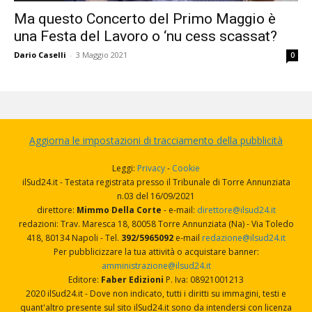
Ma questo Concerto del Primo Maggio è
una Festa del Lavoro o ‘nu cess scassat?
Dario Caselli
-
3 Maggio 2021
0
Aggiorna le impostazioni di tracciamento della pubblicità
Leggi:
Privacy
-
Cookie
ilSud24.it - Testata registrata presso il Tribunale di Torre Annunziata
n.03 del 16/09/2021
direttore:
Mimmo Della Corte
- e-mail:
direttore@ilsud24.it
redazioni: Trav. Maresca 18, 80058 Torre Annunziata (Na) - Via Toledo
418, 80134 Napoli - Tel.
392/5965092
e-mail
redazione@ilsud24.it
Per pubblicizzare la tua attività o acquistare banner:
amministrazione@ilsud24.it
Editore:
Faber Edizioni
P. Iva: 08921001213
2020 ilSud24.it - Dove non indicato, tutti i diritti su immagini, testi e
quant'altro presente sul sito ilSud24.it sono da intendersi con licenza