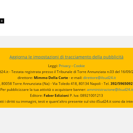
0
Aggiorna le impostazioni di tracciamento della pubblicità
Leggi:
Privacy
-
Cookie
d24.it - Testata registrata presso il Tribunale di Torre Annunziata n.03 del 16/09
direttore:
Mimmo Della Corte
- e-mail:
direttore@ilsud24.it
, 80058 Torre Annunziata (Na) - Via Toledo 418, 80134 Napoli - Tel.
392/596509
Per pubblicizzare la tua attività o acquistare banner:
amministrazione@ilsud24.it
Editore:
Faber Edizioni
P. Iva: 08921001213
utti i diritti su immagini, testi e quant'altro presente sul sito ilSud24.it sono da 