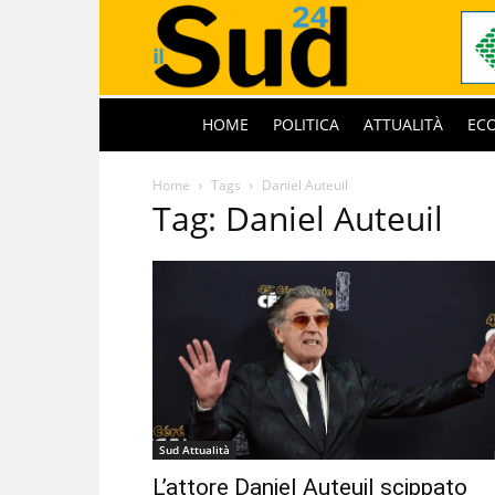
HOME
POLITICA
ATTUALITÀ
EC
Home
Tags
Daniel Auteuil
Tag: Daniel Auteuil
Sud Attualità
L’attore Daniel Auteuil scippato