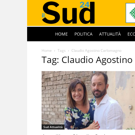
HOME
POLITICA
ATTUALITÀ
EC
Home
Tags
Claudio Agostino Carlomagno
Tag: Claudio Agostin
Sud Attualità