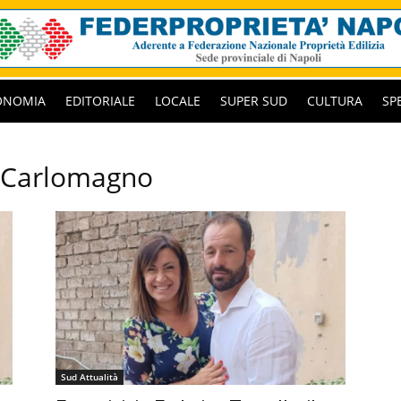
ONOMIA
EDITORIALE
LOCALE
SUPER SUD
CULTURA
SP
o Carlomagno
Sud Attualità