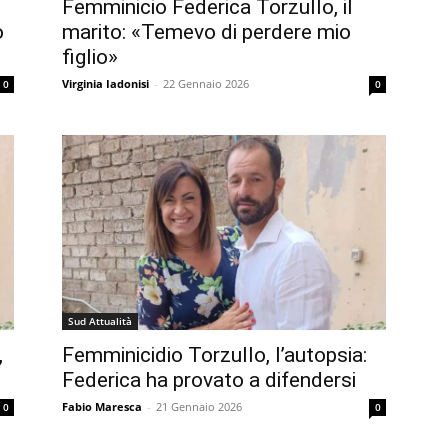
Femminicio Federica Torzullo, il
o
marito: «Temevo di perdere mio
figlio»
Virginia Iadonisi
-
22 Gennaio 2026
0
0
Sud Attualità
,
Femminicidio Torzullo, l’autopsia:
Federica ha provato a difendersi
Fabio Maresca
-
21 Gennaio 2026
0
0