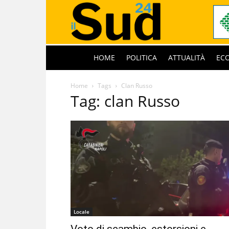
HOME
POLITICA
ATTUALITÀ
EC
Home
Tags
Clan Russo
Tag: clan Russo
Locale