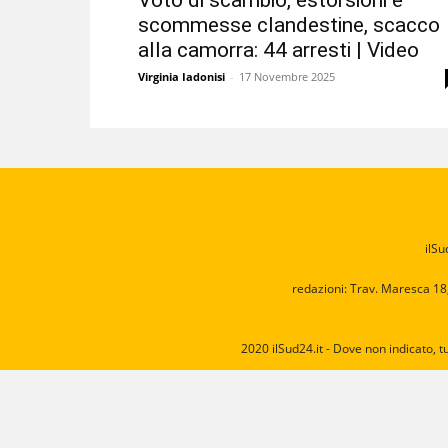
Voto di scambio, estorsioni e
scommesse clandestine, scacco
alla camorra: 44 arresti | Video
Virginia Iadonisi
-
17 Novembre 2025
ilSu
redazioni: Trav. Maresca 18
2020 ilSud24.it - Dove non indicato, t