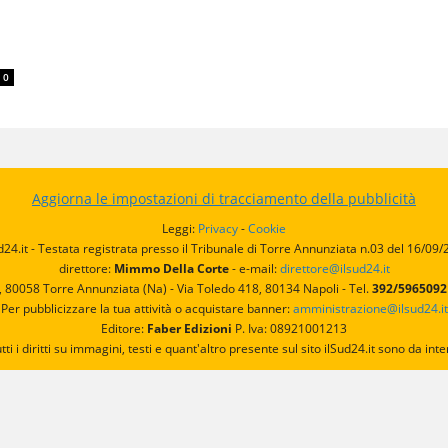
0
Aggiorna le impostazioni di tracciamento della pubblicità
Leggi:
Privacy
-
Cookie
d24.it - Testata registrata presso il Tribunale di Torre Annunziata n.03 del 16/09
direttore:
Mimmo Della Corte
- e-mail:
direttore@ilsud24.it
, 80058 Torre Annunziata (Na) - Via Toledo 418, 80134 Napoli - Tel.
392/596509
Per pubblicizzare la tua attività o acquistare banner:
amministrazione@ilsud24.it
Editore:
Faber Edizioni
P. Iva: 08921001213
utti i diritti su immagini, testi e quant'altro presente sul sito ilSud24.it sono da 